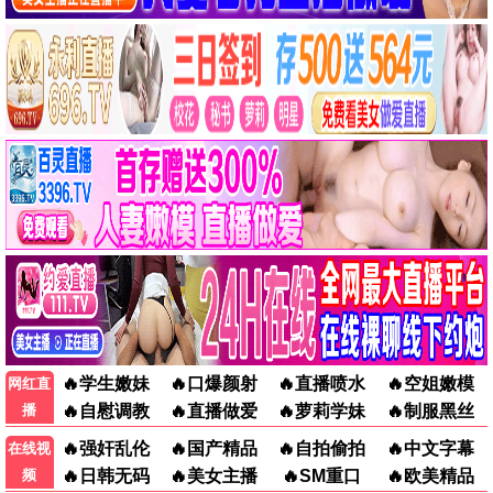
已完结
全82集
异星灾变第一季
仙尊奶爸在都市