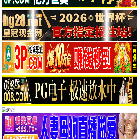
已完结
全80集
弃女轻狂毒妃狠嚣张
至尊萌宝之我全家都不好惹
全52集
已完结
憨豆先生卡通版第一季
曼陀罗