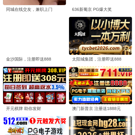
HD中字
HD中字
黑色乙女Q
执法交叉点
HD中字
HD国语