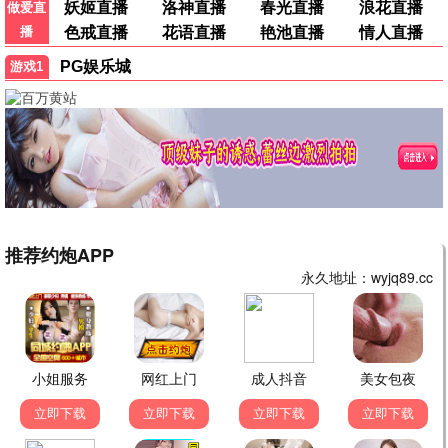
已完结
已完结
今天裴总和月亮谈恋爱了吗
源力江湖