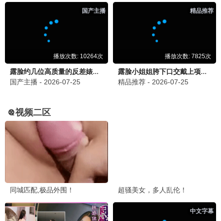
更新239集
更新239集
我被困在同一天一千年动态漫画
我被困在同一天一千年动态漫