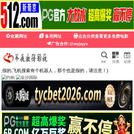
88影视网
· 高清影视大全
🍍 发
现
首页
电视剧
电影
综艺
动漫
首页
电视剧
电影
综艺
动漫
短剧
排行榜
🔥 正在热播
查看更多 >